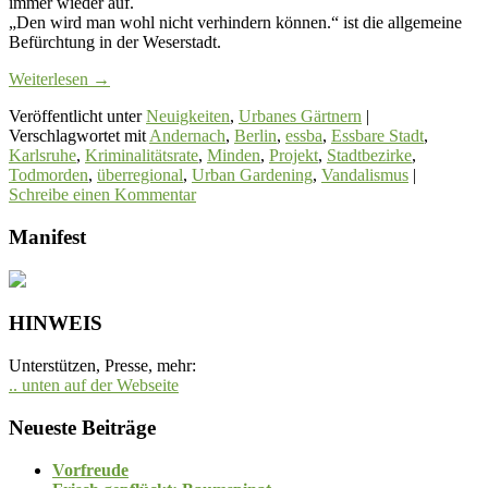
immer wieder auf.
„Den wird man wohl nicht verhindern können.“ ist die allgemeine
Befürchtung in der Weserstadt.
Weiterlesen
→
Veröffentlicht unter
Neuigkeiten
,
Urbanes Gärtnern
|
Verschlagwortet mit
Andernach
,
Berlin
,
essba
,
Essbare Stadt
,
Karlsruhe
,
Kriminalitätsrate
,
Minden
,
Projekt
,
Stadtbezirke
,
Todmorden
,
überregional
,
Urban Gardening
,
Vandalismus
|
Schreibe einen Kommentar
Manifest
HINWEIS
Unterstützen, Presse, mehr:
.. unten auf der Webseite
Neueste Beiträge
Vorfreude