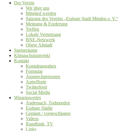
Der Verein
Wir über uns
Mitglied werden
Satzung des Vereins „Essbare Stadt Minden e. V.“
Meinung & Forderung
Treffen
Lokale Vernetzung
BNE-Netzwerk
Obere Altstadt
Speiseräume
Klimaschutzprojekt
Kontakt
Kontaktangaben
Formular
Ansprechpersonen
Antrefforte
Twitterfeed
Social Media
Wissenswertes
Andernach, Todmorden
Essbare Städte
Geplant / vorgeschlagen
Videos
Rundfunk, TV
Links