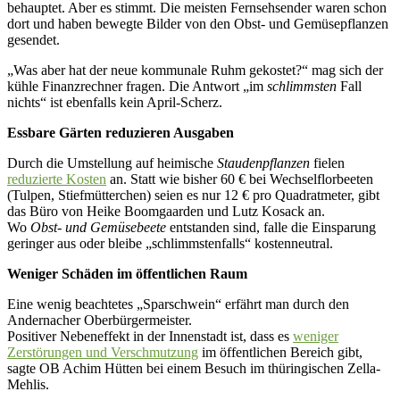
behauptet. Aber es stimmt. Die meisten Fernsehsender waren schon
dort und haben bewegte Bilder von den Obst- und Gemüsepflanzen
gesendet.
„Was aber hat der neue kommunale Ruhm gekostet?“ mag sich der
kühle Finanzrechner fragen. Die Antwort „im
schlimmsten
Fall
nichts“ ist ebenfalls kein April-Scherz.
Essbare Gärten reduzieren Ausgaben
Durch die Umstellung auf heimische
Staudenpflanzen
fielen
reduzierte Kosten
an. Statt wie bisher 60 € bei Wechselflorbeeten
(Tulpen, Stiefmütterchen) seien es nur 12 € pro Quadratmeter, gibt
das Büro von Heike Boomgaarden und Lutz Kosack an.
Wo
Obst- und Gemüsebeete
entstanden sind, falle die Einsparung
geringer aus oder bleibe „schlimmstenfalls“ kostenneutral.
Weniger Schäden im öffentlichen Raum
Eine wenig beachtetes „Sparschwein“ erfährt man durch den
Andernacher Oberbürgermeister.
Positiver Nebeneffekt in der Innenstadt ist, dass es
weniger
Zerstörungen und Verschmutzung
im öffentlichen Bereich gibt,
sagte OB Achim Hütten bei einem Besuch im thüringischen Zella-
Mehlis.