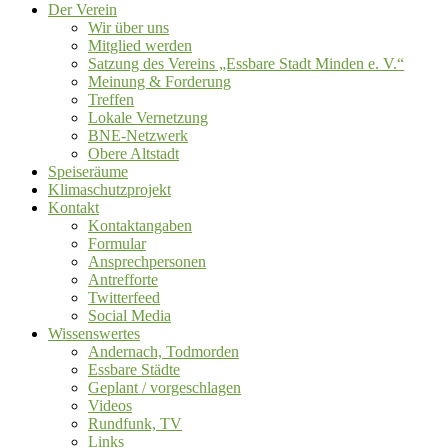
Der Verein
Wir über uns
Mitglied werden
Satzung des Vereins „Essbare Stadt Minden e. V.“
Meinung & Forderung
Treffen
Lokale Vernetzung
BNE-Netzwerk
Obere Altstadt
Speiseräume
Klimaschutzprojekt
Kontakt
Kontaktangaben
Formular
Ansprechpersonen
Antrefforte
Twitterfeed
Social Media
Wissenswertes
Andernach, Todmorden
Essbare Städte
Geplant / vorgeschlagen
Videos
Rundfunk, TV
Links