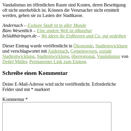
Vandalismus im öffentlichen Raum sind Kosten, deren Beseitigung
oft nicht unerheblich ist. Können die Verursacher nicht ermittelt
werden, gehen sie zu Lasten der Stadtkasse.
Andernach –
Essbare Stadt ist in aller Munde
Büro Wesentlich –
Eine andere Welt ist pflanzbar
InSüdthüringen.de –
Wo Ideen für Erdbeeren und Co. gut gedeihen
Dieser Eintrag wurde veröffentlicht in
Ökonomie
,
Stadtentwicklung
und verschlagwortet mit
Andernach
,
Gemeinwesen
,
soziale
Stadtentwicklung
,
Stadtentwicklung
,
überregional
,
Vandalismus
von
Detlef Müller
.
Permanenter Link zum Eintrag
.
Schreibe einen Kommentar
Deine E-Mail-Adresse wird nicht veröffentlicht.
Erforderliche
Felder sind mit
*
markiert
Kommentar
*