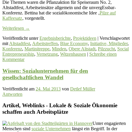
Die Themen waren die Pflanzaktion für Speiseraum No. 2,
Altstadtfest, Arbeitseinsätze allgemein und die unvergEssbar-
Konferenz. Bettina hat die sozialökonomische Idee ‚
Pilze auf
Kaffeesatz
‚ vorgestellt.
Weiterlesen
→
Veröffentlicht unter
Ergebnisberichte
,
Projektideen
|
Verschlagwortet
mit
Altstadtfest
,
Arbeitstreffen
,
Blue Economy
,
Initiative, Mitglieder
,
Konferenz
,
Martinitreppe
,
Minden
,
Obere Altstadt
,
Pilzzucht
,
Social
Entrepreneurship
,
Vernetzung
,
Witzenhausen
|
Schreibe einen
Kommentar
Wissen: Sozialunternehmen für den
gesellschaftlichen Wandel
Veröffentlicht am
24. Mai 2013
von
Detlef Müller
Antworten
Artikel, Weblinks - Lokale & Soziale Ökonomie
schaffen auch Arbeitsplätze
Unter engagierten
Menschen sind
soziale Unternehmen
längst ein Begriff. In der