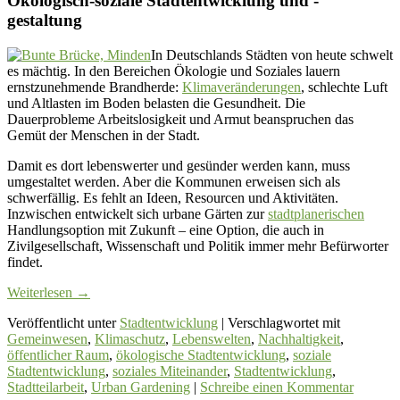
Ökologisch-soziale Stadtentwicklung und -
gestaltung
In Deutschlands Städten von heute schwelt
es mächtig. In den Bereichen Ökologie und Soziales lauern
ernstzunehmende Brandherde:
Klimaveränderungen
, schlechte Luft
und Altlasten im Boden belasten die Gesundheit. Die
Dauerprobleme Arbeitslosigkeit und Armut beanspruchen das
Gemüt der Menschen in der Stadt.
Damit es dort lebenswerter und gesünder werden kann, muss
umgestaltet werden. Aber die Kommunen erweisen sich als
schwerfällig. Es fehlt an Ideen, Resourcen und Aktivitäten.
Inzwischen entwickelt sich urbane Gärten zur
stadtplanerischen
Handlungsoption mit Zukunft – eine Option, die auch in
Zivilgesellschaft, Wissenschaft und Politik immer mehr Befürworter
findet.
Weiterlesen
→
Veröffentlicht unter
Stadtentwicklung
|
Verschlagwortet mit
Gemeinwesen
,
Klimaschutz
,
Lebenswelten
,
Nachhaltigkeit
,
öffentlicher Raum
,
ökologische Stadtentwicklung
,
soziale
Stadtentwicklung
,
soziales Miteinander
,
Stadtentwicklung
,
Stadtteilarbeit
,
Urban Gardening
|
Schreibe einen Kommentar