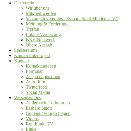
Der Verein
Wir über uns
Mitglied werden
Satzung des Vereins „Essbare Stadt Minden e. V.“
Meinung & Forderung
Treffen
Lokale Vernetzung
BNE-Netzwerk
Obere Altstadt
Speiseräume
Klimaschutzprojekt
Kontakt
Kontaktangaben
Formular
Ansprechpersonen
Antrefforte
Twitterfeed
Social Media
Wissenswertes
Andernach, Todmorden
Essbare Städte
Geplant / vorgeschlagen
Videos
Rundfunk, TV
Links