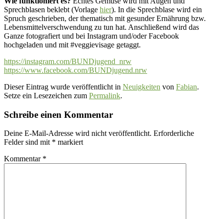
Wie funktioniert es?
Echtes
Gemüse wird mit Augen und
Sprechblasen beklebt (Vorlage
hier
). In die Sprechblase wird ein
Spruch geschrieben, der thematisch mit gesunder Ernährung bzw.
Lebensmittelverschwendung zu tun hat. Anschließend wird das
Ganze fotografiert und bei Instagram und/oder Facebook
hochgeladen und mit #veggievisage getaggt.
https://instagram.com/BUNDjugend_nrw
https://www.facebook.com/BUNDjugend.nrw
Dieser Eintrag wurde veröffentlicht in
Neuigkeiten
von
Fabian
.
Setze ein Lesezeichen zum
Permalink
.
Schreibe einen Kommentar
Deine E-Mail-Adresse wird nicht veröffentlicht.
Erforderliche
Felder sind mit
*
markiert
Kommentar
*