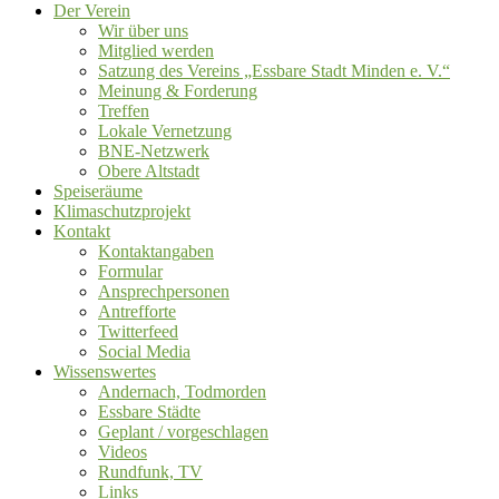
Der Verein
Wir über uns
Mitglied werden
Satzung des Vereins „Essbare Stadt Minden e. V.“
Meinung & Forderung
Treffen
Lokale Vernetzung
BNE-Netzwerk
Obere Altstadt
Speiseräume
Klimaschutzprojekt
Kontakt
Kontaktangaben
Formular
Ansprechpersonen
Antrefforte
Twitterfeed
Social Media
Wissenswertes
Andernach, Todmorden
Essbare Städte
Geplant / vorgeschlagen
Videos
Rundfunk, TV
Links