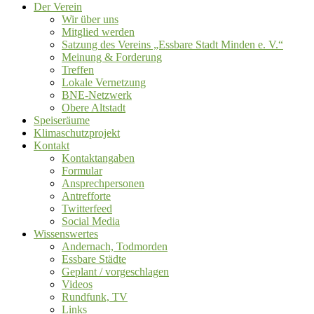
Der Verein
Wir über uns
Mitglied werden
Satzung des Vereins „Essbare Stadt Minden e. V.“
Meinung & Forderung
Treffen
Lokale Vernetzung
BNE-Netzwerk
Obere Altstadt
Speiseräume
Klimaschutzprojekt
Kontakt
Kontaktangaben
Formular
Ansprechpersonen
Antrefforte
Twitterfeed
Social Media
Wissenswertes
Andernach, Todmorden
Essbare Städte
Geplant / vorgeschlagen
Videos
Rundfunk, TV
Links