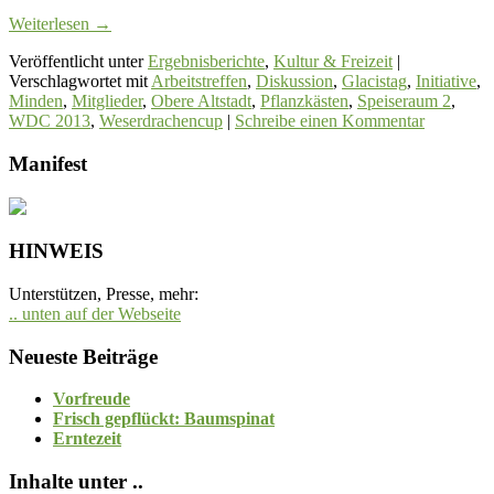
Weiterlesen
→
Veröffentlicht unter
Ergebnisberichte
,
Kultur & Freizeit
|
Verschlagwortet mit
Arbeitstreffen
,
Diskussion
,
Glacistag
,
Initiative
,
Minden
,
Mitglieder
,
Obere Altstadt
,
Pflanzkästen
,
Speiseraum 2
,
WDC 2013
,
Weserdrachencup
|
Schreibe einen Kommentar
Manifest
HINWEIS
Unterstützen, Presse, mehr:
.. unten auf der Webseite
Neueste Beiträge
Vorfreude
Frisch gepflückt: Baumspinat
Erntezeit
Inhalte unter ..