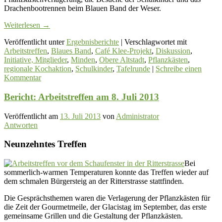
Drachenbootrennen beim Blauen Band der Weser.
Weiterlesen
→
Veröffentlicht unter
Ergebnisberichte
|
Verschlagwortet mit
Arbeitstreffen
,
Blaues Band
,
Café Klee-Projekt
,
Diskussion
,
Initiative, Mitglieder
,
Minden
,
Obere Altstadt
,
Pflanzkästen
,
regionale Kochaktion
,
Schulkinder
,
Tafelrunde
|
Schreibe einen
Kommentar
Bericht: Arbeitstreffen am 8. Juli 2013
Veröffentlicht am
13. Juli 2013
von
Administrator
Antworten
Neunzehntes Treffen
Bei
sommerlich-warmen Temperaturen konnte das Treffen wieder auf
dem schmalen Bürgersteig an der Ritterstrasse stattfinden.
Die Gesprächsthemen waren die Verlagerung der Pflanzkästen für
die Zeit der Gourmetmeile, der Glacistag im September, das erste
gemeinsame Grillen und die Gestaltung der Pflanzkästen.