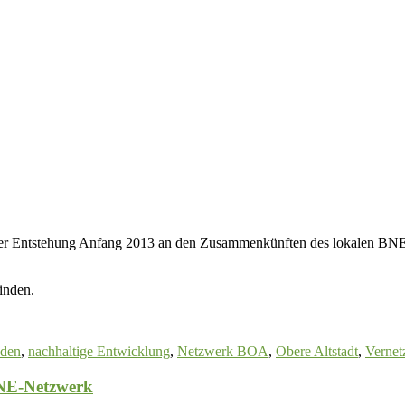
ihrer Entstehung Anfang 2013 an den Zusammenkünften des lokalen BNE-
inden.
den
,
nachhaltige Entwicklung
,
Netzwerk BOA
,
Obere Altstadt
,
Vernet
 BNE-Netzwerk