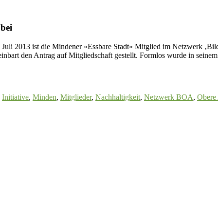
 bei
. Juli 2013 ist die Mindener «Essbare Stadt» Mitglied im Netzwerk ‚Bi
inbart den Antrag auf Mitgliedschaft gestellt. Formlos wurde in seine
,
Initiative
,
Minden
,
Mitglieder
,
Nachhaltigkeit
,
Netzwerk BOA
,
Obere 