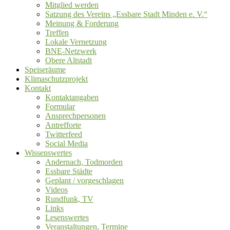
Mitglied werden
Satzung des Vereins „Essbare Stadt Minden e. V.“
Meinung & Forderung
Treffen
Lokale Vernetzung
BNE-Netzwerk
Obere Altstadt
Speiseräume
Klimaschutzprojekt
Kontakt
Kontaktangaben
Formular
Ansprechpersonen
Antrefforte
Twitterfeed
Social Media
Wissenswertes
Andernach, Todmorden
Essbare Städte
Geplant / vorgeschlagen
Videos
Rundfunk, TV
Links
Lesenswertes
Veranstaltungen, Termine