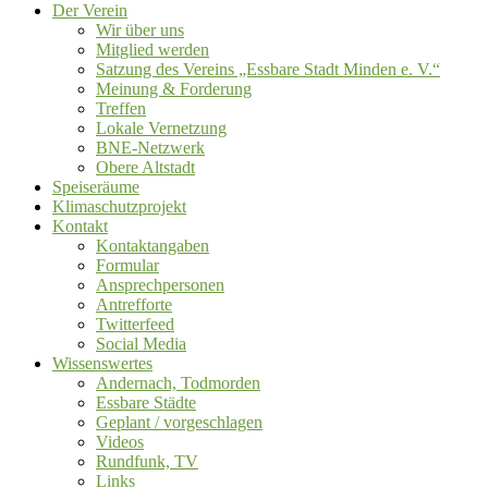
Der Verein
Wir über uns
Mitglied werden
Satzung des Vereins „Essbare Stadt Minden e. V.“
Meinung & Forderung
Treffen
Lokale Vernetzung
BNE-Netzwerk
Obere Altstadt
Speiseräume
Klimaschutzprojekt
Kontakt
Kontaktangaben
Formular
Ansprechpersonen
Antrefforte
Twitterfeed
Social Media
Wissenswertes
Andernach, Todmorden
Essbare Städte
Geplant / vorgeschlagen
Videos
Rundfunk, TV
Links