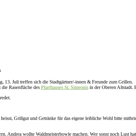
s
 13. Juli treffen sich die Stadtgärtner/-innen & Freunde zum Grillen.
t die Rasenfläche des
Pfarrhauses St. Simeonis
in der Oberen Altstadt. 
redet.
 heisst, Grillgut und Getränke für das eigene leibliche Wohl bitte mitbri
euern. Andrea wollte Waldmeisterbowle machen. Wer sonst noch Lust hat