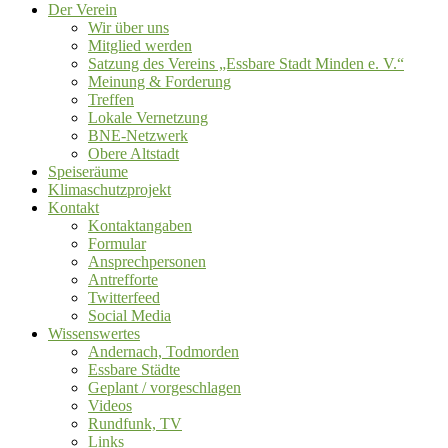
Der Verein
Wir über uns
Mitglied werden
Satzung des Vereins „Essbare Stadt Minden e. V.“
Meinung & Forderung
Treffen
Lokale Vernetzung
BNE-Netzwerk
Obere Altstadt
Speiseräume
Klimaschutzprojekt
Kontakt
Kontaktangaben
Formular
Ansprechpersonen
Antrefforte
Twitterfeed
Social Media
Wissenswertes
Andernach, Todmorden
Essbare Städte
Geplant / vorgeschlagen
Videos
Rundfunk, TV
Links